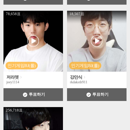
' +
' +
78,658표
18,507표
인기게임BJ(롤)
인기게임BJ(롤)
저라뎃
강만식
joey1114
rkdakstlr911
투표하기
투표하기
' +
256,718표