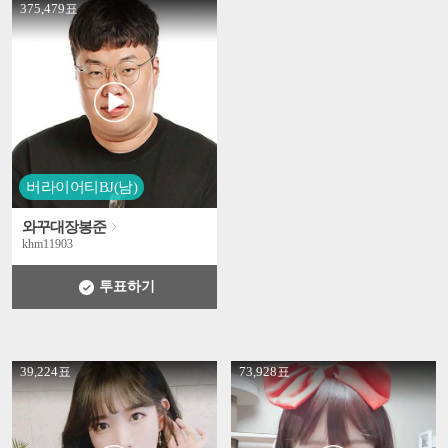
' +
375,479표
버라이어티BJ(남)
와꾸대장봉준
khm11903
투표하기
' +
' +
39,224표
73,928표