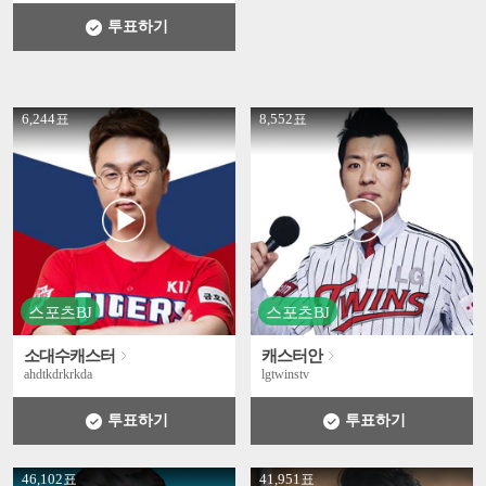
투표하기
' +
' +
6,244표
8,552표
스포츠BJ
스포츠BJ
소대수캐스터
캐스터안
ahdtkdrkrkda
lgtwinstv
투표하기
투표하기
' +
' +
46,102표
41,951표