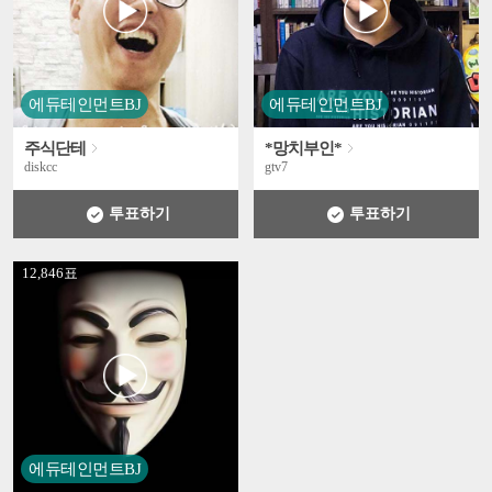
에듀테인먼트BJ
에듀테인먼트BJ
주식단테
*망치부인*
diskcc
gtv7
투표하기
투표하기
' +
12,846표
에듀테인먼트BJ