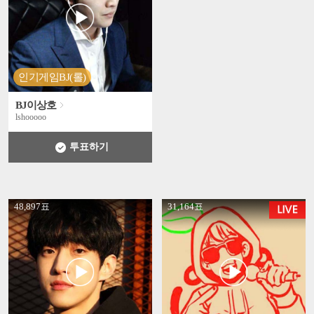
인기게임BJ(롤)
BJ이상호
lshooooo
투표하기
' +
' +
48,897표
31,164표