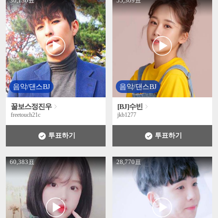
30,136표
55,309표
음악/댄스BJ
음악/댄스BJ
꿀보스정진우
[BJ]수빈
freetouch21c
jkb1277
투표하기
투표하기
' +
' +
60,383표
28,770표