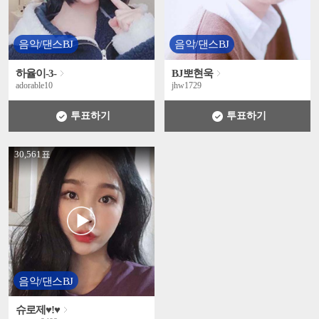
음악/댄스BJ
음악/댄스BJ
하율이-3-
BJ뽀현욱
adorable10
jhw1729
투표하기
투표하기
' +
30,561표
음악/댄스BJ
슈로제♥!♥