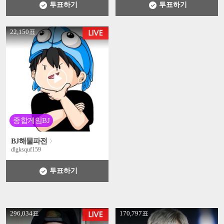
투표하기
투표하기
' +
22,150표
종합게임BJ
BJ해물파전
dlgksquf159
투표하기
' +
' +
296,034표
170,797표