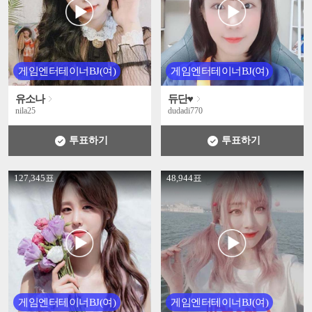
게임엔터테이너BJ(여)
게임엔터테이너BJ(여)
유소나
듀단♥
nila25
dudadi770
투표하기
투표하기
' +
' +
127,345표
48,944표
게임엔터테이너BJ(여)
게임엔터테이너BJ(여)