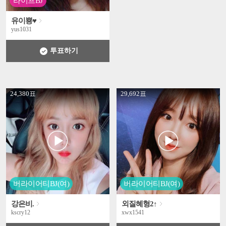
라이프BJ
유이뿅♥
yus1031
투표하기
' +
' +
24,380표
29,692표
버라이어티BJ(여)
버라이어티BJ(여)
강은비.
외질혜형2↑
kscry12
xwx1541