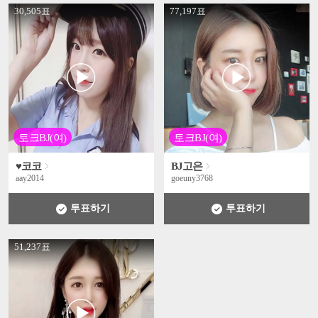
' +
' +
30,505표
77,197표
토크BJ(여)
토크BJ(여)
♥코코
BJ고은
aay2014
goeuny3768
투표하기
투표하기
' +
51,237표