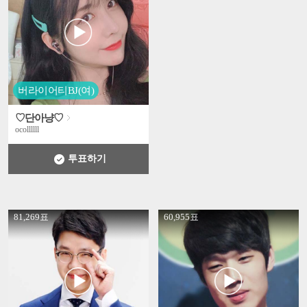
버라이어티BJ(여)
♡단아냥♡
ocollllll
투표하기
' +
' +
81,269표
60,955표