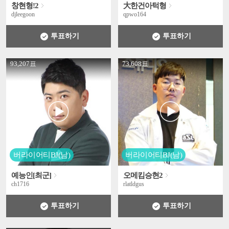
창현형!2
大한건아턱형
djleegoon
qpwo164
투표하기
투표하기
' +
' +
93,207표
73,608표
버라이어티BJ(남)
버라이어티BJ(남)
예능인[최군]
오메킴승현2
ch1716
rlatldgus
투표하기
투표하기