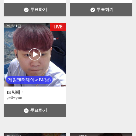
투표하기
투표하기
' +
29,581표
게임엔터테이너BJ(남)
BJ싸패
pkdlwpans
투표하기
' +
' +