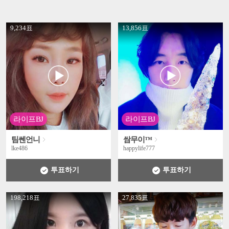
' +
' +
9,234표
13,856표
라이프BJ
라이프BJ
팀쎈언니
쌈무이™
lke486
happylife777
투표하기
투표하기
' +
' +
198,218표
27,835표