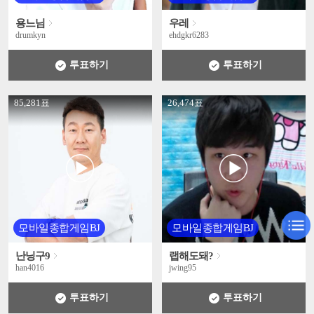
용느님
우레
drumkyn
ehdgkr6283
투표하기
투표하기
' +
' +
85,281표
26,474표
모바일종합게임BJ
모바일종합게임BJ
난닝구9
랩해도돼?
han4016
jwing95
투표하기
투표하기