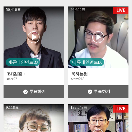
' +
' +
50,410표
26,692표
에듀테인먼트BJ
에듀테인먼트BJ
[BJ]김원
욱하는형
since221
wony218
투표하기
투표하기
' +
' +
9,118표
139,548표