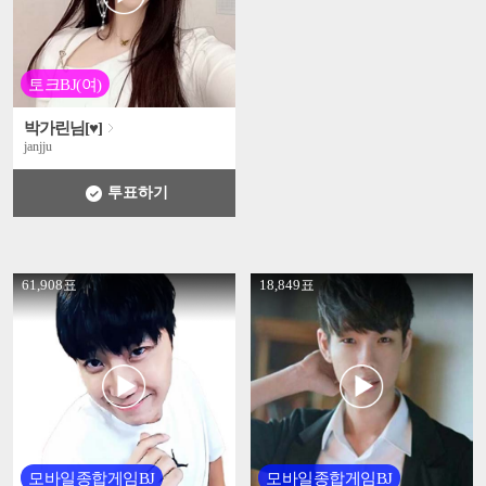
토크BJ(여)
박가린님[♥]
janjju
투표하기
' +
' +
61,908표
18,849표
모바일종합게임BJ
모바일종합게임BJ