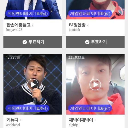
게임엔터테이너BJ(남)
게임엔터테이너BJ(남)
한손에총들고
BJ정윤종
bokyem123
ioioiobb
투표하기
투표하기
' +
' +
42,925표
225,933표
게임엔터테이너BJ(남)
게임엔터테이너BJ(남)
기뉴다
깨박이깨박이
arinbbidol
dlghfjs