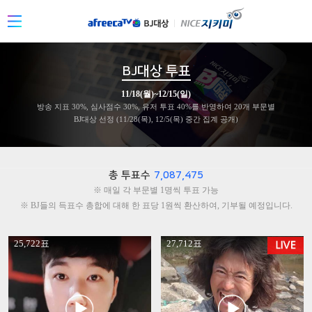
BJ대상 투표
11/18(월)~12/15(일)
방송 지표 30%, 심사점수 30%, 유저 투표 40%를
반영하여 20개 부문별
BJ대상 선정 (11/28(목), 12/5(목) 중간 집계 공개)
총 투표수
7,087,475
※ 매일 각 부문별 1명씩 투표 가능
※ BJ들의 득표수 총합에 대해 한 표당 1원씩 환산하여, 기부될 예정입니다.
' +
' +
25,722표
27,712표