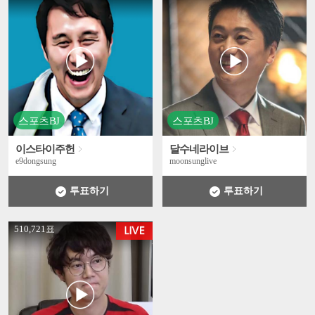
스포츠BJ
스포츠BJ
이스타이주헌
달수네라이브
e9dongsung
moonsunglive
투표하기
투표하기
' +
510,721표