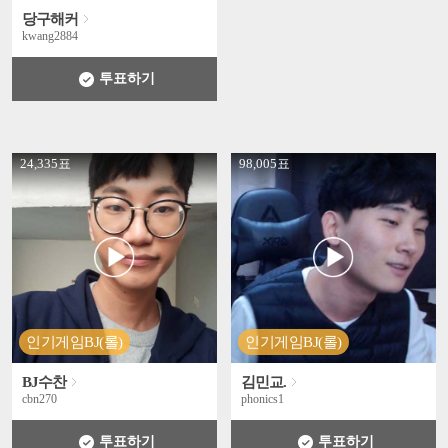
당구해커
kwang2884
투표하기
' +
' +
24,335표
98,005표
인기게임BJ(롤)
인기게임BJ(롤)
BJ수찬
김민교.
cbn270
phonics1
투표하기
투표하기