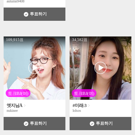
autumn9408
투표하기
' +
' +
109,915표
34,582표
토크BJ(여)
토크BJ(여)
엣지님Å
#미래:3
nukinee
lolsos
투표하기
투표하기