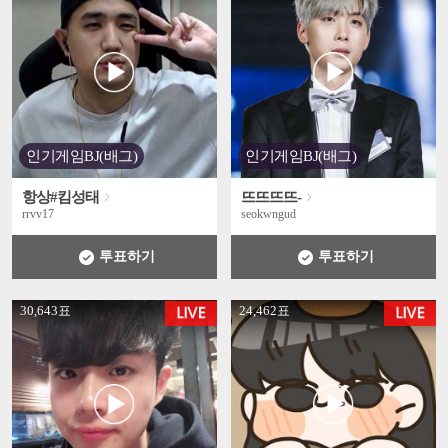
인기게임BJ(배그)
인기게임BJ(배그)
항상#킴성태
뜨뜨뜨뜨-
rrvv17
seokwngud
투표하기
투표하기
' +
' +
30,643표
24,462표