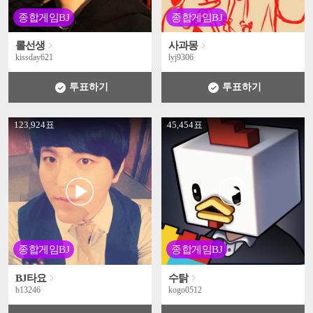
종합게임BJ
종합게임BJ
롤선생
사과몽
kissday621
lyj9306
투표하기
투표하기
' +
' +
123,924표
45,454표
종합게임BJ
종합게임BJ
BJ타요
수탉
b13246
kogo0512