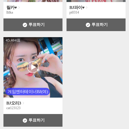
릴카♥
BJ파이♥
llilka
pi0314
투표하기
투표하기
' +
45,464표
게임엔터테이너BJ(여)
BJ오리3
cat123123
투표하기