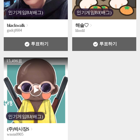
인기게임BJ(배그)
인기게임BJ(배그)
blackwalk
해솔♡
gudcjf604
liloolil
투표하기
투표하기
' +
15,496표
인기게임BJ(배그)
(주)박사장$
wnstn0905