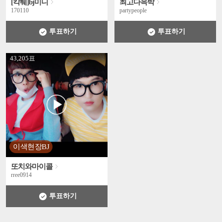
[칵퉤]bj미니
최고다윽박
170110
partypeople
투표하기
투표하기
' +
43,205표
이색현장BJ
또치와마이콜
rree0914
투표하기