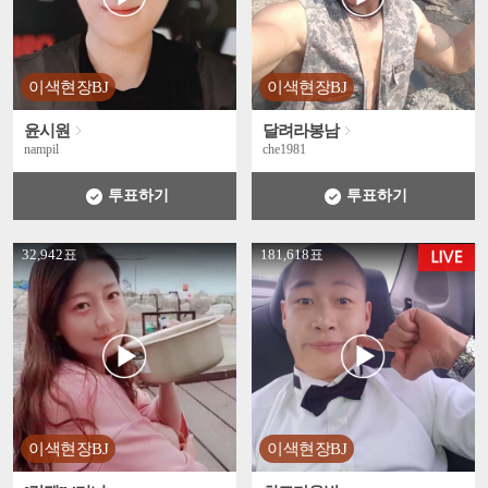
이색현장BJ
이색현장BJ
윤시원
달려라봉남
nampil
che1981
투표하기
투표하기
' +
' +
32,942표
181,618표
이색현장BJ
이색현장BJ