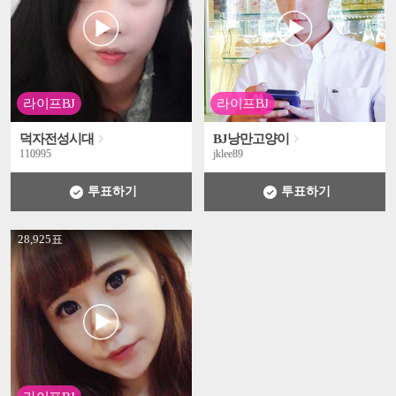
라이프BJ
라이프BJ
덕자전성시대
BJ낭만고양이
110995
jklee89
투표하기
투표하기
' +
28,925표