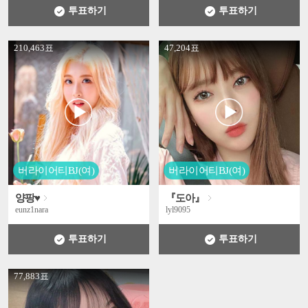
투표하기
투표하기
' +
' +
210,463표
47,204표
버라이어티BJ(여)
버라이어티BJ(여)
양팡♥
『도아』
eunz1nara
lyl9095
투표하기
투표하기
' +
77,883표