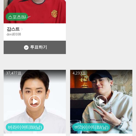
스포츠BJ
감스트
devil0108
투표하기
' +
' +
37,477표
4,233표
버라이어티BJ(남)
버라이어티BJ(남)