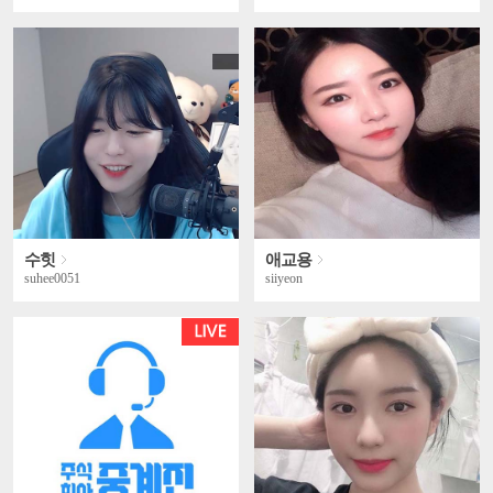
수힛
애교용
suhee0051
siiyeon