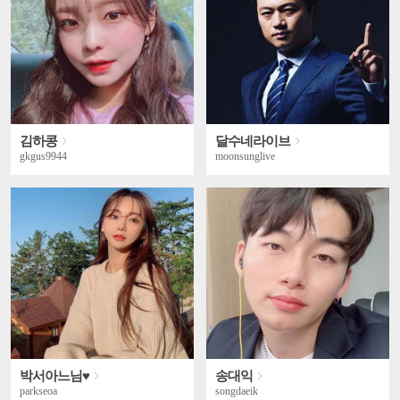
김하콩
달수네라이브
gkgus9944
moonsunglive
박서아느님♥
송대익
parkseoa
songdaeik