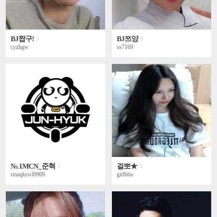
BJ짭구!
BJ쯔양
cyzhgw
ss7169
№.1MCN_준혁
걸뽀★
rmaqkswl0909
girlbbo