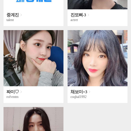
중계진
진또삐-3
talent
actret
짜미♡
채보미=3
rofvmtm
coqhal1992